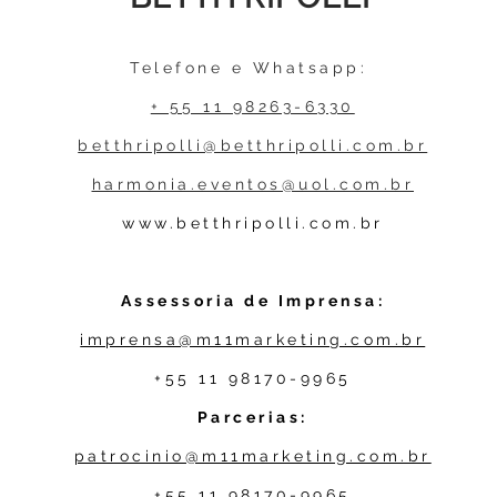
Telefone e Whatsapp:
+ 55 11 98263-6330
betthripolli@betthripolli.com.br
harmonia.eventos@uol.com.br
www.betthripolli.com.br
Assessoria de Imprensa:
imprensa@m11marketing.com.br
+55 11 98170-9965
Parcerias:
patrocinio@m11marketing.com.br
+55 11 98170-9965