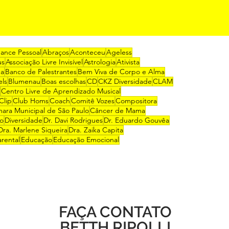
mance Pessoal
Abraços
Aconteceu
Ageless
us
Associação Livre Invisível
Astrologia
Ativista
na
Banco de Palestrantes
Bem Viva de Corpo e Alma
els
Blumenau
Boas escolhas
CD
CKZ Diversidade
CLAM
Centro Livre de Aprendizado Musical
Clip
Club Homs
Coach
Comitê Vozes
Compositora
ara Municipal de São Paulo
Câncer de Mama
ro
Diversidade
Dr. Davi Rodrigues
Dr. Eduardo Gouvêa
Dra. Marlene Siqueira
Dra. Zaika Capita
rental
Educação
Educação Emocional
FAÇA CONTATO
BETTH RIPOLLI