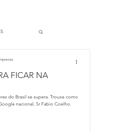
ES
ivro Emoções
Imprensa
RA FICAR NA
Spotify
es do Brasil se supera. Trouxe como
 Google nacional, Sr Fabio Coelho.