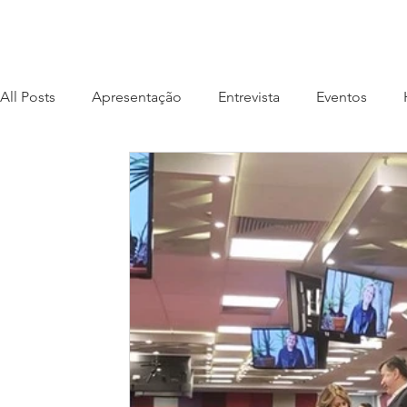
All Posts
Apresentação
Entrevista
Eventos
Livro Sete Ponto Zero
Livro #AtitudeÉTudo
Liv
Lançamento
Longevidade
Musicare
Piano
Press release
Livro Sintonia