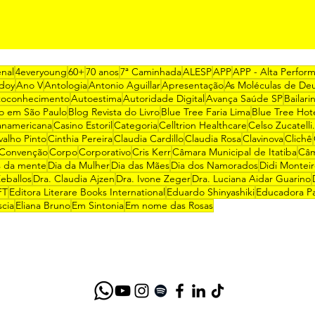
enal
4everyoung
60+
70 anos
7ª Caminhada
ALESP
APP
APP - Alta Perfor
doy
Ano V
Antologia
Antonio Aguillar
Apresentação
As Moléculas de De
toconhecimento
Autoestima
Autoridade Digital
Avança Saúde SP
Bailari
ro em São Paulo
Blog Revista do Livro
Blue Tree Faria Lima
Blue Tree Hot
anamericana
Casino Estoril
Categoria
Celltrion Healthcare
Celso Zucatelli.
valho Pinto
Cinthia Pereira
Claudia Cardillo
Claudia Rosa
Clavinova
Clichê
Convenção
Corpo
Corporativo
Cris Kerr
Câmara Municipal de Itatiba
Câm
 da mente
Dia da Mulher
Dia das Mães
Dia dos Namorados
Didi Montei
eballos
Dra. Claudia Ajzen
Dra. Ivone Zeger
Dra. Luciana Aidar Guarino
FT
Editora Literare Books International
Eduardo Shinyashiki
Educadora Pa
scia
Eliana Bruno
Em Sintonia
Em nome das Rosas