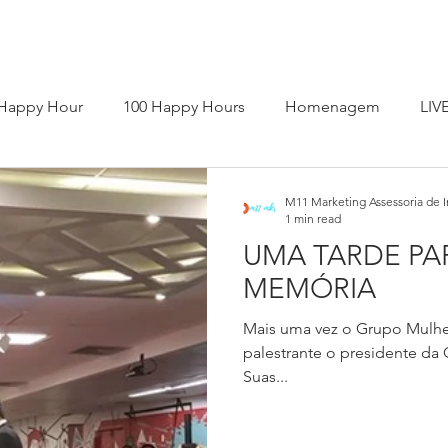
Happy Hour
100 Happy Hours
Homenagem
LIV
ro A Autoconfiança
Livro Bem Viva de Corpo e Alma
L
M11 Marketing Assessoria de 
1 min read
UMA TARDE PA
 online
Palestrante
Press Kit
Programa Sintonia
MEMÓRIA
Mais uma vez o Grupo Mulher
palestrante o presidente da
Suas...