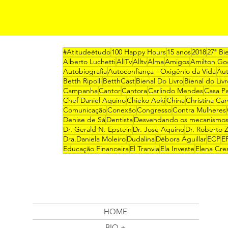
#Atitudeétudo
100 Happy Hours
15 anos
2018
27ª Bi
Alberto Luchetti
AllTv
Alltv
Alma
Amigos
Amilton Go
Autobiografia
Autoconfiança - Oxigênio da Vida
Au
Betth Ripolli
BetthCast
Bienal Do Livro
Bienal do Liv
Campanha
Cantor
Cantora
Carlindo Mendes
Casa P
Chef Daniel Aquino
Chieko Aoki
China
Christina Car
Comunicação
Conexão
Congresso
Contra Mulheres
Denise de Sá
Dentista
Desvendando os mecanismos
Dr. Gerald N. Epstein
Dr. Jose Aquino
Dr. Roberto Z
Dra.Daniela Moleiro
Dudalina
Débora Aguillar
ECP
E
Educação Financeira
El Tranvia
Ela Investe
Elena Cre
HOME
BIO +