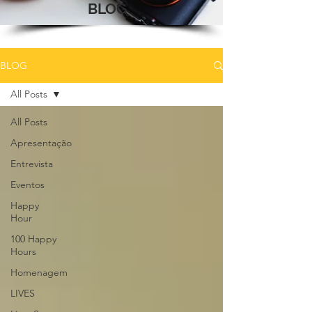
BLOG
BLOG
All Posts
All Posts
Apresentação
Entrevista
Eventos
Happy
Hour
100 Happy
Hours
Homenagem
LIVES