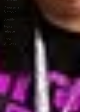
Programa
Sintonia
Spotify
Press
release
Livro
Sintonia