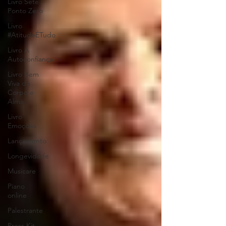
Livro Sete
Ponto Zero
Livro
#AtitudeÉTudo
Livro A
Autoconfiança
Livro Bem
Viva de
Corpo e
Alma
Livro
Emoções
Lançamento
Longevidade
Musicare
Piano
online
Palestrante
Press Kit