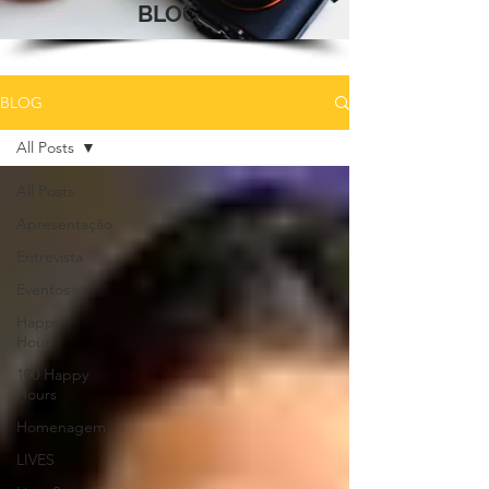
BLOG
BLOG
All Posts
All Posts
Apresentação
Entrevista
Eventos
Happy
Hour
100 Happy
Hours
Homenagem
LIVES