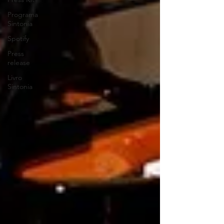
Programa
Sintonia
Spotify
Press
release
Livro
Sintonia