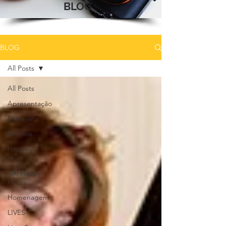
BLOG
BLOG
All Posts
All Posts
Apresentação
Entrevista
Eventos
Happy
Hour
100 Happy
Hours
Homenagem
LIVES