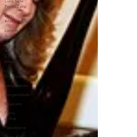
Livro Sete
Ponto Zero
Livro
#AtitudeÉTudo
Livro A
Autoconfiança
Livro Bem
Viva de
Corpo e
Alma
Livro
Emoções
Lançamento
Longevidade
Musicare
Piano
online
Palestrante
Press Kit