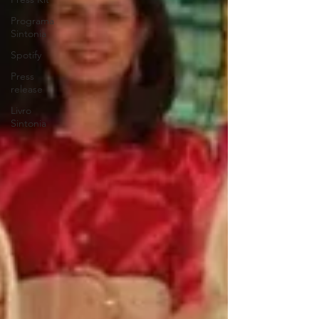
Programa
Sintonia
Spotify
Press
release
Livro
Sintonia