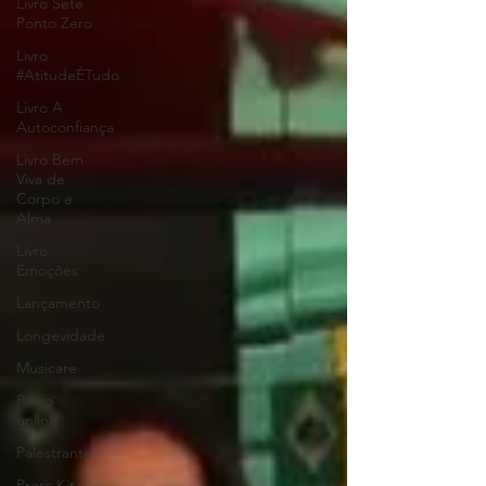
Livro Sete
Ponto Zero
Livro
#AtitudeÉTudo
Livro A
Autoconfiança
Livro Bem
Viva de
Corpo e
Alma
Livro
Emoções
Lançamento
Longevidade
Musicare
Piano
online
Palestrante
Press Kit