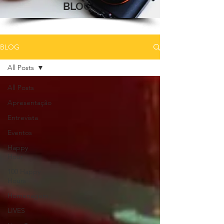
BLOG
BLOG
All Posts
All Posts
Apresentação
Entrevista
Eventos
Happy
Hour
100 Happy
Hours
Homenagem
LIVES