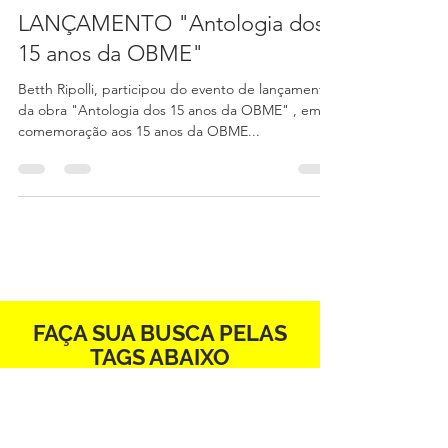
M11 Marketing Assessoria de Imprensa
1 min read
LANÇAMENTO "Antologia dos
15 anos da OBME"
Betth Ripolli, participou do evento de lançamento
da obra "Antologia dos 15 anos da OBME" , em
comemoração aos 15 anos da OBME...
FAÇA SUA BUSCA PELAS
TAGS ABAIXO
#Atitudeétudo
100 Happy Hours
15 anos