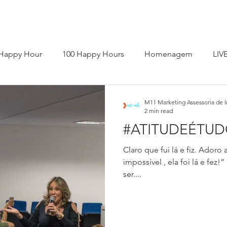
Happy Hour
100 Happy Hours
Homenagem
LIV
ro A Autoconfiança
Livro Bem Viva de Corpo e Alma
L
M11 Marketing Assessoria de 
2 min read
#ATITUDEÉTU
 online
Palestrante
Press Kit
Programa Sintonia
Claro que fui lá e fiz. Adoro
impossível , ela foi lá e fez
ser....