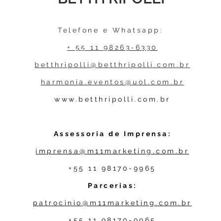
Telefone e Whatsapp:
+ 55 11 98263-6330
betthripolli@betthripolli.com.br
harmonia.eventos@uol.com.br
www.betthripolli.com.br
Assessoria de Imprensa:
imprensa@m11marketing.com.br
+55 11 98170-9965
Parcerias:
patrocinio@m11marketing.com.br
+55 11 98170-9965