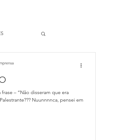
ES
ivro Emoções
Imprensa
DO
Spotify
 a frase – “Não disseram que era
!” Palestrante??? Nuunnnnca, pensei em