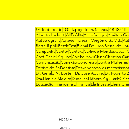
#Atitudeétudo
100 Happy Hours
15 anos
2018
27ª Bi
Alberto Luchetti
AllTv
Alltv
Alma
Amigos
Amilton Go
Autobiografia
Autoconfiança - Oxigênio da Vida
Au
Betth Ripolli
BetthCast
Bienal Do Livro
Bienal do Liv
Campanha
Cantor
Cantora
Carlindo Mendes
Casa P
Chef Daniel Aquino
Chieko Aoki
China
Christina Car
Comunicação
Conexão
Congresso
Contra Mulheres
Denise de Sá
Dentista
Desvendando os mecanismos
Dr. Gerald N. Epstein
Dr. Jose Aquino
Dr. Roberto Z
Dra.Daniela Moleiro
Dudalina
Débora Aguillar
ECP
E
Educação Financeira
El Tranvia
Ela Investe
Elena Cre
HOME
BIO +