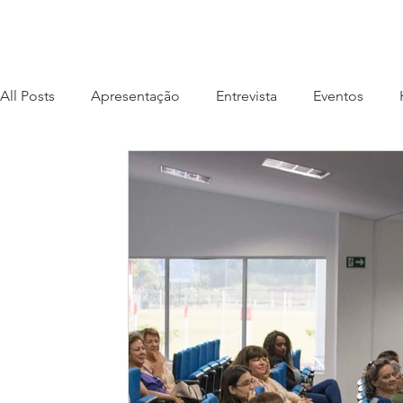
All Posts
Apresentação
Entrevista
Eventos
Livro Sete Ponto Zero
Livro #AtitudeÉTudo
Liv
Lançamento
Longevidade
Musicare
Piano
Press release
Livro Sintonia