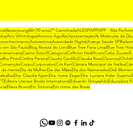
enal
4everyoung
60+
70 anos
7ª Caminhada
ALESP
APP
APP - Alta Perfor
doy
Ano V
Antologia
Antonio Aguillar
Apresentação
As Moléculas de De
toconhecimento
Autoestima
Autoridade Digital
Avança Saúde SP
Bailari
ro em São Paulo
Blog Revista do Livro
Blue Tree Faria Lima
Blue Tree Hot
anamericana
Casino Estoril
Categoria
Celltrion Healthcare
Celso Zucatelli.
valho Pinto
Cinthia Pereira
Claudia Cardillo
Claudia Rosa
Clavinova
Clichê
Convenção
Corpo
Corporativo
Cris Kerr
Câmara Municipal de Itatiba
Câm
 da mente
Dia da Mulher
Dia das Mães
Dia dos Namorados
Didi Montei
eballos
Dra. Claudia Ajzen
Dra. Ivone Zeger
Dra. Luciana Aidar Guarino
FT
Editora Literare Books International
Eduardo Shinyashiki
Educadora Pa
scia
Eliana Bruno
Em Sintonia
Em nome das Rosas