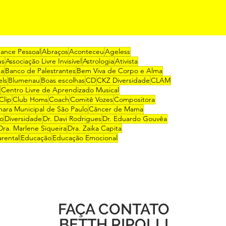
mance Pessoal
Abraços
Aconteceu
Ageless
us
Associação Livre Invisível
Astrologia
Ativista
na
Banco de Palestrantes
Bem Viva de Corpo e Alma
els
Blumenau
Boas escolhas
CD
CKZ Diversidade
CLAM
Centro Livre de Aprendizado Musical
Clip
Club Homs
Coach
Comitê Vozes
Compositora
ara Municipal de São Paulo
Câncer de Mama
ro
Diversidade
Dr. Davi Rodrigues
Dr. Eduardo Gouvêa
Dra. Marlene Siqueira
Dra. Zaika Capita
rental
Educação
Educação Emocional
FAÇA CONTATO
BETTH RIPOLLI