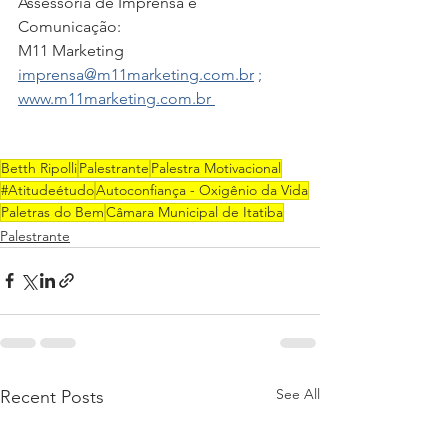
Assessoria de Imprensa e 
Comunicação: 
M11 Marketing
imprensa@m11marketing.com.br
 ; 
www.m11marketing.com.br 
Betth Ripolli
Palestrante
Palestra Motivacional
#Atitudeétudo
Autoconfiança - Oxigênio da Vida
Paletras do Bem
Câmara Municipal de Itatiba
Palestrante
See All
Recent Posts