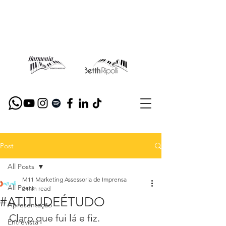
Post
All Posts
M11 Marketing Assessoria de Imprensa
All Posts
2 min read
#ATITUDEÉTUDO
Apresentação
Claro que fui lá e fiz. 
Entrevista