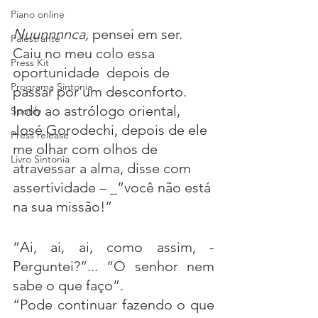
Piano online
Nuunnnnca,
 pensei em ser. 
Palestrante
Caiu no meu colo essa 
Press Kit
oportunidade  depois de 
Programa Sintonia
passar por um desconforto. 
Indo ao astrólogo oriental, 
Spotify
José Gorodechi, depois de ele 
Press release
me olhar com olhos de 
Livro Sintonia
atravessar a alma, disse com 
assertividade – _”você não está 
na sua missão!” 
“Ai, ai, ai, como assim, - 
Perguntei?”... “O senhor nem 
sabe o que faço”. 
“Pode continuar fazendo o que 