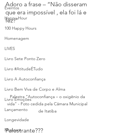
Adoro a frase – “Não disseram 
Eventos
que era impossível , ela foi lá e 
Happy Hour
fez!”
100 Happy Hours
Homenagem
LIVES
Livro Sete Ponto Zero
Livro #AtitudeÉTudo
Livro A Autoconfiança
Livro Bem Viva de Corpo e Alma
Palestra “Autoconfiança – o oxigênio da 
Livro Emoções
vida” - Foto cedida pela Câmara Municipal 
Lançamento
de Itatiba 
Longevidade
Palestrante??? 
Musicare