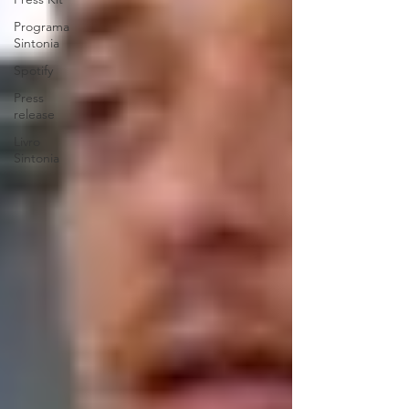
Programa
Sintonia
Spotify
Press
release
Livro
Sintonia