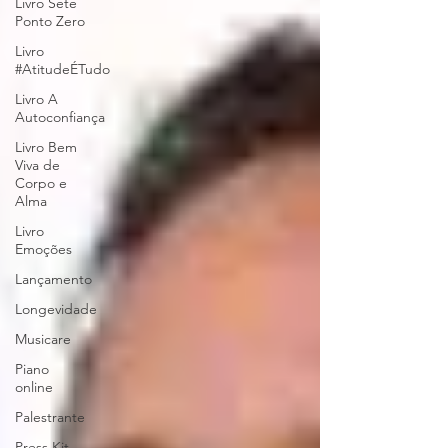
Livro Sete
Ponto Zero
Livro
#AtitudeÉTudo
Livro A
Autoconfiança
Livro Bem
Viva de
Corpo e
Alma
Livro
Emoções
Lançamento
Longevidade
Musicare
Piano
online
Palestrante
Press Kit