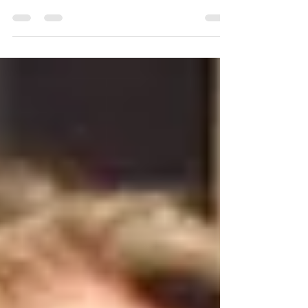
gostaríamos que elas acontecessem. Sempre fica
a pergunta: Onde foi que eu errei? – ou
simplesmente...