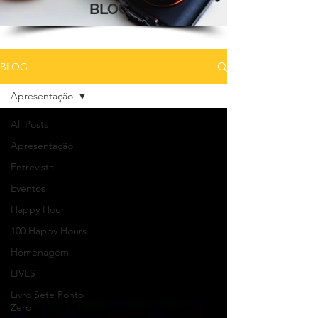
BLOG
BLOG
Apresentação
All Posts
Apresentação
Entrevista
Eventos
Happy Hour
100 Happy Hours
Homenagem
LIVES
Livro Sete Ponto
Zero