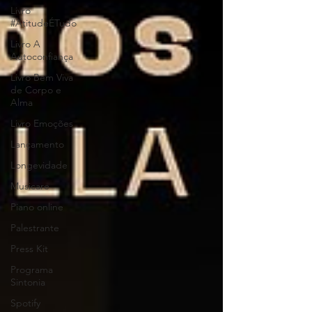
Livro
#AtitudeÉTudo
Livro A
Autoconfiança
Livro Bem Viva
de Corpo e
Alma
Livro Emoções
Lançamento
Longevidade
Musicare
Piano online
Palestrante
Press Kit
Programa
Sintonia
Spotify