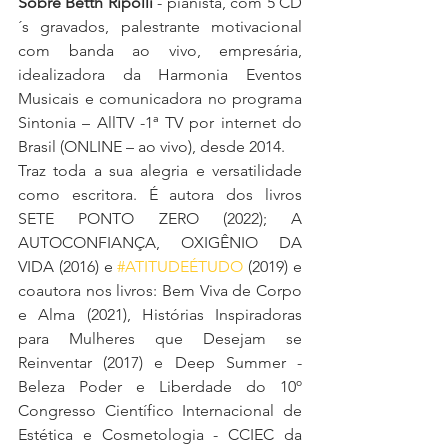
Sobre Betth Ripolli
 - pianista, com 5 CD
´s gravados, palestrante motivacional 
com banda ao vivo, empresária, 
idealizadora da Harmonia Eventos 
Musicais e comunicadora no programa 
Sintonia – AllTV -1ª TV por internet do 
Brasil (ONLINE – ao vivo), desde 2014.
Traz toda a sua alegria e versatilidade 
como escritora. É autora dos livros 
SETE PONTO ZERO (2022); A 
AUTOCONFIANÇA, OXIGÊNIO DA 
VIDA (2016) e 
#ATITUDEÉTUDO
 (2019) e 
coautora nos livros: Bem Viva de Corpo 
e Alma (2021), Histórias Inspiradoras 
para Mulheres que Desejam se 
Reinventar (2017) e Deep Summer - 
Beleza Poder e Liberdade do 10º 
Congresso Científico Internacional de 
Estética e Cosmetologia - CCIEC da 