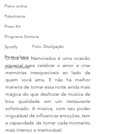
Piano online
Palestrante
Press Kit
Programa Sintonia
Foto: Divulgação
Spotify
Press release
O Dia dos Namorados é uma ocasião 
especial para celebrar o amor e criar 
Livro Sintonia
memórias inesquecíveis ao lado de 
quem você ama. E não há melhor 
maneira de tornar essa noite ainda mais 
mágica do que desfrutar de música de 
boa qualidade em um restaurante 
sofisticado. A música, com seu poder 
inigualável de influenciar emoções, tem 
a capacidade de tornar cada momento 
mais intenso e memorável.