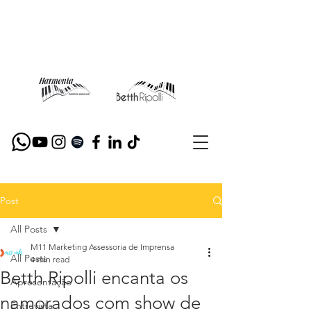
Post
All Posts
M11 Marketing Assessoria de Imprensa
All Posts
4 min read
Betth Ripolli encanta os
Apresentação
namorados com show de
Entrevista