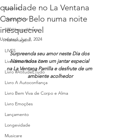
qualidade no La Ventana
Eventos
Campo Belo numa noite
Happy Hour
inesquecível
100 Happy Hours
Updated:
Jun 8, 2024
Homenagem
LIVES
Surpreenda seu amor neste Dia dos 
Namorados com um jantar especial 
Livro Sete Ponto Zero
na La Ventana Parrilla e desfrute de um 
Livro #AtitudeÉTudo
ambiente acolhedor
Livro A Autoconfiança
Livro Bem Viva de Corpo e Alma
Livro Emoções
Lançamento
Longevidade
Musicare