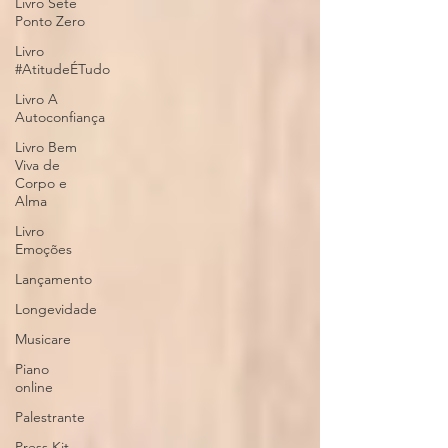
Livro Sete
Ponto Zero
Livro
#AtitudeÉTudo
Livro A
Autoconfiança
Livro Bem
Viva de
Corpo e
Alma
Livro
Emoções
Lançamento
Longevidade
Musicare
Piano
online
Palestrante
Press Kit