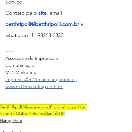
Serviço:
Contato pelo 
site
, 
email 
betthripolli@betthripolli.com.br
 e 
whatsapp  11 98263-6330 
------
Assessoria de Imprensa e 
Comunicação: 
M11 Marketing
imprensa@m11marketing.com.br
 ; 
www.m11marketing.com.br 
Betth Ripolli
Música ao vivo
Pianista
Happy Hour
Esporte Clube Pinheiros
Sarau
ECP
Happy Hour