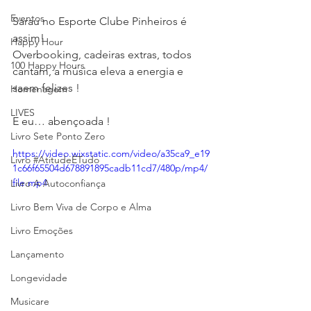
Eventos
Sarau no Esporte Clube Pinheiros é 
assim! 
Happy Hour
Overbooking, cadeiras extras, todos 
100 Happy Hours
cantam, a música eleva a energia e 
saem felizes ! 
Homenagem
LIVES
E eu… abençoada ! 
Livro Sete Ponto Zero
https://video.wixstatic.com/video/a35ca9_e19
Livro #AtitudeÉTudo
1c66f65504d678891895cadb11cd7/480p/mp4/
file.mp4
Livro A Autoconfiança
Livro Bem Viva de Corpo e Alma
Livro Emoções
Lançamento
Longevidade
Musicare