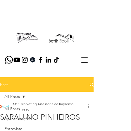
Post
All Posts
M11 Marketing Assessoria de Imprensa
All Posts
1 min read
SARAU NO PINHEIROS
Apresentação
Entrevista