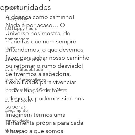
oportunidades
Eventos
A doença como caminho! 
Happy Hour
Nada é por acaso… O 
100 Happy Hours
Universo nos mostra, de 
Homenagem
maneiras que nem sempre 
entendemos, o que devemos 
LIVES
fazer para achar nosso caminho 
Livro Sete Ponto Zero
ou retomar o rumo desviado!
Livro #AtitudeÉTudo
Se tivermos a sabedoria, 
Livro A Autoconfiança
flexibilidade para vivenciar 
cada situação de forma 
Livro Bem Viva de Corpo e Alma
adequada, podemos sim, nos 
Livro Emoções
superar.
Lançamento
Imaginem termos uma 
Longevidade
ferramenta própria para cada 
situação a que somos 
Musicare