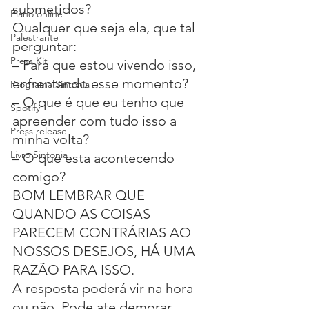
submetidos?
Piano online
Qualquer que seja ela, que tal 
Palestrante
perguntar:
Press Kit
– Para que estou vivendo isso, 
enfrentando esse momento?
Programa Sintonia
– O que é que eu tenho que 
Spotify
apreender com tudo isso a 
Press release
minha volta?
Livro Sintonia
– O que esta acontecendo 
comigo?
BOM LEMBRAR QUE 
QUANDO AS COISAS 
PARECEM CONTRÁRIAS AO 
NOSSOS DESEJOS, HÁ UMA 
RAZÃO PARA ISSO.
A resposta poderá vir na hora 
ou não. Pode ate demorar. 