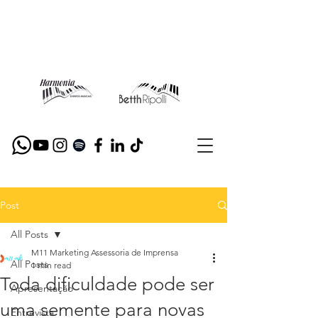
Post
All Posts
M11 Marketing Assessoria de Imprensa
All Posts
1 min read
Toda dificuldade pode ser
Apresentação
uma semente para novas
Entrevista