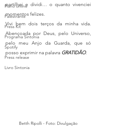
partilhei e dividi… o quanto vivenciei 
Piano online
momentos felizes.
Palestrante
Vivi bem dois terços da minha vida. 
Press Kit
Abençoada por Deus, pelo Universo, 
Programa Sintonia
pelo meu Anjo da Guarda, que só 
Spotify
posso exprimir na palavra 
GRATIDÃO
. 
Press release
Livro Sintonia
Betth Ripolli - Foto: Divulgação