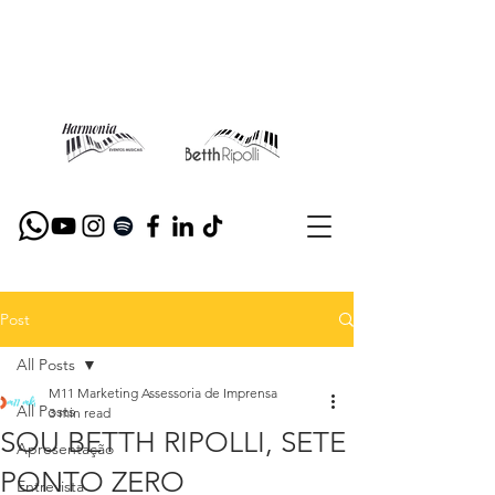
Post
All Posts
M11 Marketing Assessoria de Imprensa
All Posts
3 min read
SOU BETTH RIPOLLI, SETE
Apresentação
PONTO ZERO
Entrevista