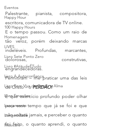
Eventos
Palestrante, pianista, compositora, 
Happy Hour
escritora, comunicadora de TV online.
100 Happy Hours
E o tempo passou. Como um raio de 
Homenagem
tão veloz, porém deixando marcas 
LIVES
indeléveis. Profundas, marcantes, 
Livro Sete Ponto Zero
dolorosas, construtivas, 
Livro #AtitudeÉTudo
engrandecedoras.
Livro A Autoconfiança
Permitiram – me praticar uma das leis 
Livro Bem Viva de Corpo e Alma
de Cristo – o 
PERDÃO! 
Livro Emoções
E que exercício profundo poder olhar 
Lançamento
para esse tempo que já se foi e que 
não voltará jamais, e perceber o quanto 
Longevidade
foi feito, o quanto aprendi, o quanto 
Musicare