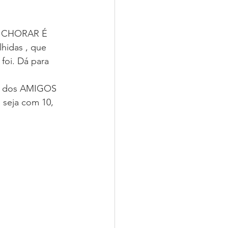
o. CHORAR É 
Musicare
hidas , que 
foi. Dá para 
ease
Livro Sintonia
da dos AMIGOS 
seja com 10, 