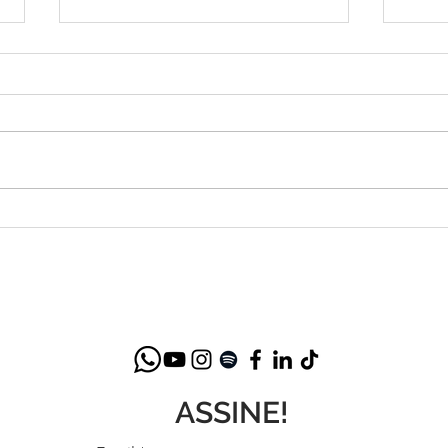
Betth Ripolli: Reflexões
Lanç
Inspiradoras no Posfácio de
Bett
"O Novo Ser Humano: Mais
Saúde Mental na Era Digital"
ASSINE!