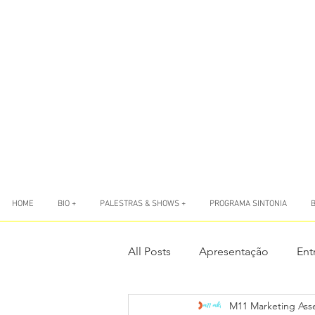
HOME
BIO +
PALESTRAS & SHOWS +
PROGRAMA SINTONIA
All Posts
Apresentação
Ent
M11 Marketing Ass
LIVES
Livro Sete Ponto Zer