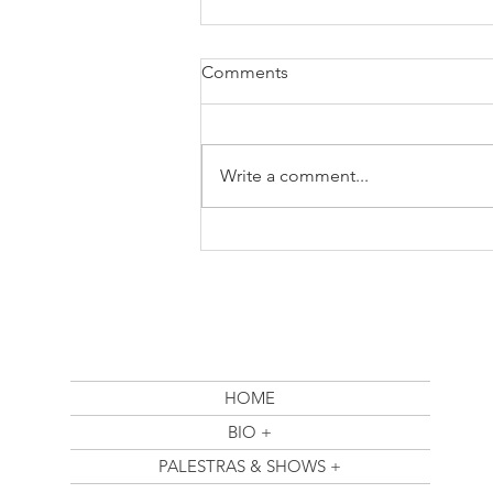
Comments
Write a comment...
Betth Ripolli: Reflexões
Inspiradoras no Posfácio de
"O Novo Ser Humano: Mais
Saúde Mental na Era Digital"
HOME
BIO +
PALESTRAS & SHOWS +