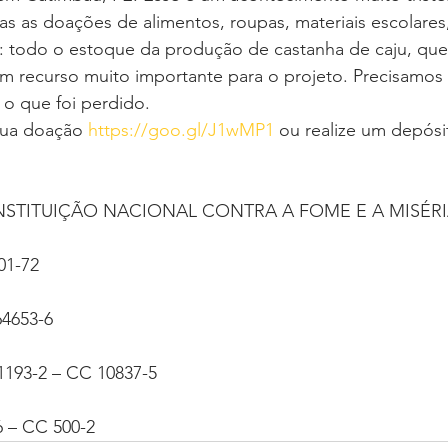
 as doações de alimentos, roupas, materiais escolares,
e: todo o estoque da produção de castanha de caju, que
 um recurso muito importante para o projeto. Precisamos
 o que foi perdido.
sua doação 
https://goo.gl/J1wMP1
 ou realize um depós
NSTITUIÇÃO NACIONAL CONTRA A FOME E A MISÉR
01-72
64653-6
1193-2 – CC 10837-5
6 – CC 500-2