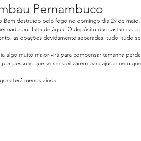
imbau Pernambuco
o Bem destruído pelo fogo no domingo dia 29 de mai
a
Livro Emoções
Lançamento
Longevidade
imado por falta de água. O depósito das castanhas col
ento, as doações devidamente separadas, tudo, tudo se 
Press Kit
Programa Sintonia
Spotify
Press rel
reia algo muito maior virá para compensar tamanha per
or pessoas que se sensibilizarem para ajudar nem que 
gora terá menos ainda.