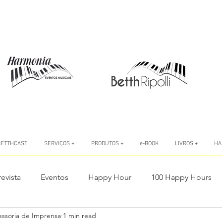
BETTHCAST
SERVIÇOS +
PRODUTOS +
e-BOOK
LIVROS +
HA
revista
Eventos
Happy Hour
100 Happy Hours
essoria de Imprensa
1 min read
o
Livro #AtitudeÉTudo
Livro A Autoconfiança