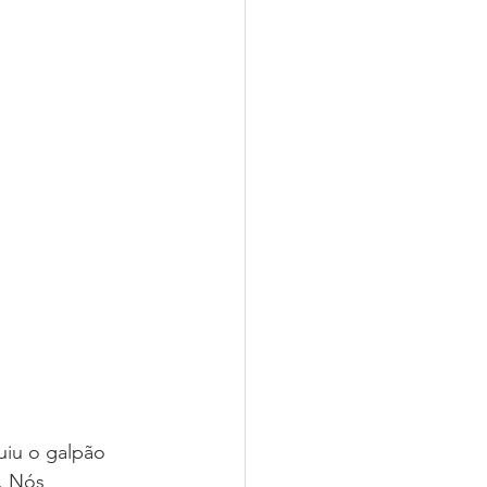
u o galpão 
. Nós 