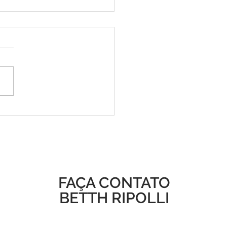
amento do Podcast
hCast: Libido Pela Vida
FAÇA CONTATO
BETTH RIPOLLI