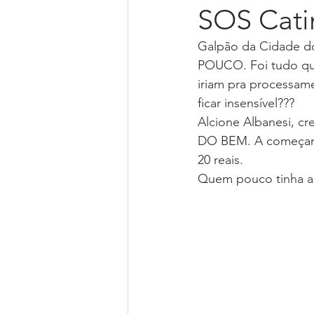
SOS Cat
Galpão da Cidade d
Livro Bem Viva de Corpo e Alm
POUCO. Foi tudo que
iriam pra processam
ficar insensível???
Piano online
Palestrante
Alcione Albanesi, c
DO BEM. A começar p
20 reais.
Quem pouco tinha a