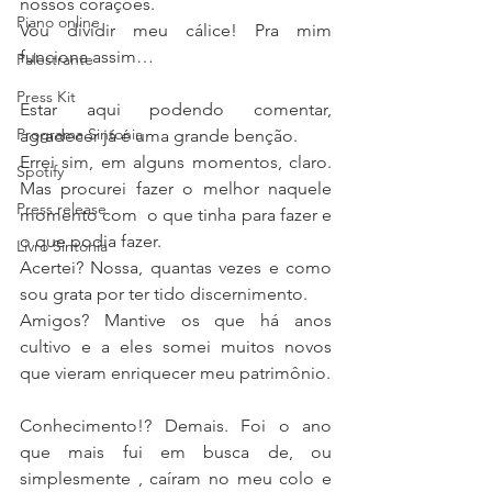
nossos corações.
Piano online
Vou dividir meu cálice! Pra mim 
funciona assim…
Palestrante
Press Kit
Estar aqui podendo comentar, 
Programa Sintonia
agradecer já é uma grande benção.
Errei sim, em alguns momentos, claro. 
Spotify
Mas procurei fazer o melhor naquele 
Press release
momento com  o que tinha para fazer e 
o que podia fazer.
Livro Sintonia
Acertei? Nossa, quantas vezes e como 
sou grata por ter tido discernimento.
Amigos? Mantive os que há anos 
cultivo e a eles somei muitos novos 
que vieram enriquecer meu patrimônio.
Conhecimento!? Demais. Foi o ano 
que mais fui em busca de, ou 
simplesmente , caíram no meu colo e 