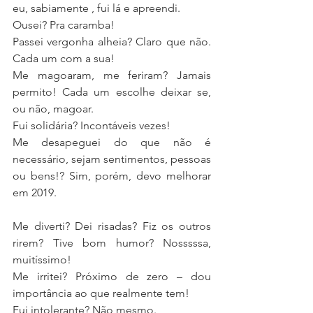
eu, sabiamente , fui lá e apreendi.
Ousei? Pra caramba!
Passei vergonha alheia? Claro que não. 
Cada um com a sua!
Me magoaram, me feriram? Jamais 
permito! Cada um escolhe deixar se, 
ou não, magoar.
Fui solidária? Incontáveis vezes!
Me desapeguei do que não é 
necessário, sejam sentimentos, pessoas 
ou bens!? Sim, porém, devo melhorar 
em 2019.
Me diverti? Dei risadas? Fiz os outros 
rirem? Tive bom humor? Nosssssa, 
muitíssimo!
Me irritei? Próximo de zero – dou 
importância ao que realmente tem!
Fui intolerante? Não mesmo.