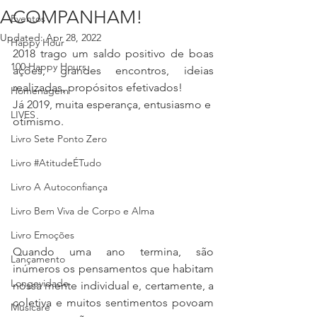
ACOMPANHAM!
Eventos
Updated:
Apr 28, 2022
Happy Hour
2018 trago um saldo positivo de boas 
100 Happy Hours
ações, grandes encontros, ideias 
realizadas, propósitos efetivados!
Homenagem
Já 2019, muita esperança, entusiasmo e 
LIVES
otimismo.
Livro Sete Ponto Zero
Livro #AtitudeÉTudo
Livro A Autoconfiança
Livro Bem Viva de Corpo e Alma
Livro Emoções
Quando uma ano termina, são 
Lançamento
inúmeros os pensamentos que habitam 
Longevidade
nossa mente individual e, certamente, a 
coletiva e muitos sentimentos povoam 
Musicare