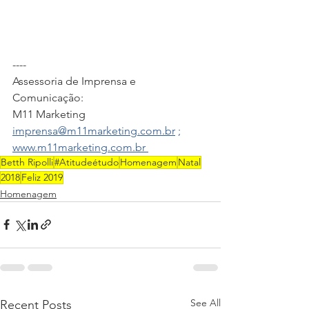
----	
Assessoria de Imprensa e 
Comunicação:   
M11 Marketing 
imprensa@m11marketing.com.br
 ; 
www.m11marketing.com.br 
Betth Ripolli
#Atitudeétudo
Homenagem
Natal
2018
Feliz 2019
Homenagem
See All
Recent Posts