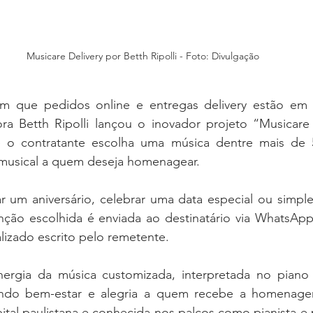
Musicare Delivery por Betth Ripolli - Foto: Divulgação
ue pedidos online e entregas delivery estão em alt
ora Betth Ripolli lançou o inovador projeto “Musicare 
e o contratante escolha uma música dentre mais de 
musical a quem deseja homenagear. 
 um aniversário, celebrar uma data especial ou simple
anção escolhida é enviada ao destinatário via WhatsAp
lizado escrito pelo remetente.
nergia da música customizada, interpretada no piano 
nando bem-estar e alegria a quem recebe a homenagem
pital paulistana e conhecida nos palcos como pianista e 