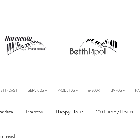
BETTHCAST
SERVIÇOS +
PRODUTOS +
e-BOOK
LIVROS +
HA
revista
Eventos
Happy Hour
100 Happy Hours
min read
o
Livro #AtitudeÉTudo
Livro A Autoconfiança