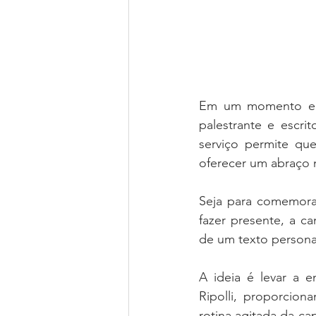
Em um momento em q
palestrante e escrit
serviço permite qu
oferecer um abraço 
Seja para comemorar
fazer presente, a c
de um texto persona
A ideia é levar a e
Ripolli, proporcio
rotina agitada da ca