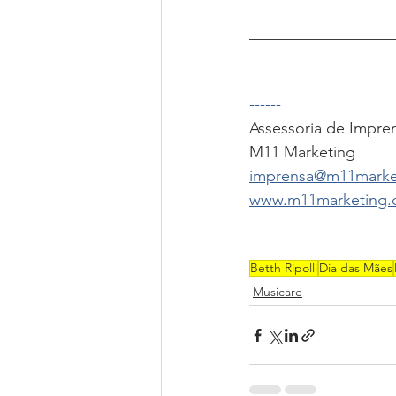
__________________
------
Assessoria de Impre
M11 Marketing
imprensa@m11marke
www.m11marketing.
Betth Ripolli
Dia das Mães
Musicare