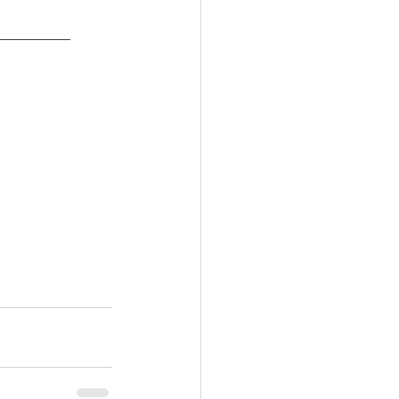
_________