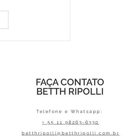
ICARE - UM PRESENTE
A O DIA DAS MÃES
FAÇA CONTATO
BETTH RIPOLLI
Telefone e Whatsapp:
+ 55 11 98263-6330
betthripolli@betthripolli.com.br