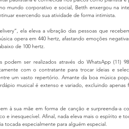
no mundo corporativo e social, Betth enxergou na inte
inuar exercendo sua atividade de forma intimista. 
ivery”, ela eleva a vibração das pessoas que recebem
 música opera em 440 hertz, afastando emoções negativ
abaixo de 100 hertz.
s podem ser realizados através do WhatsApp (11) 982
retamente com o contratante para trocar ideias e selec
entre um vasto repertório. Amante da boa música popula
ardápio musical é extenso e variado, excluindo apenas f
em à sua mãe em forma de canção e surpreenda-a co
o e inesquecível. Afinal, nada eleva mais o espírito e to
a tocada especialmente para alguém especial.