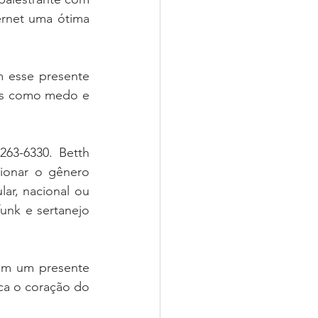
rnet uma ótima 
 esse presente 
as como medo e 
63-6330. Betth 
ionar o gênero 
r, nacional ou 
unk e sertanejo 
m um presente 
ca o coração do 