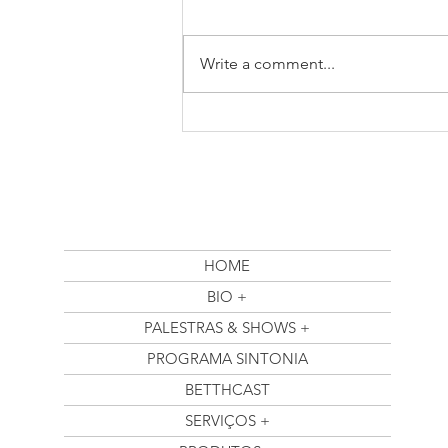
Write a comment...
MUSICARE DEVIVERY - UM
PRESENTE PARA O DIA DAS
MÃES
HOME
BIO +
PALESTRAS & SHOWS +
PROGRAMA SINTONIA
BETTHCAST
SERVIÇOS +