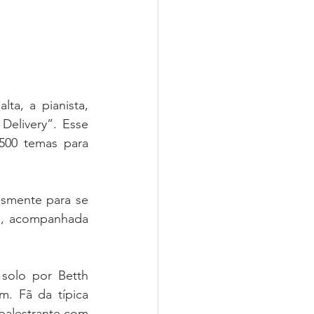
a, a pianista, 
Delivery”. Esse 
500 temas para 
smente para se 
p, acompanhada 
solo por Betth 
. Fã da típica 
palestrante com 