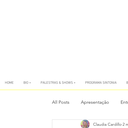
HOME
BIO +
PALESTRAS & SHOWS +
PROGRAMA SINTONIA
All Posts
Apresentação
Ent
Claudia Cardillo
2 
LIVES
Livro Sete Ponto Zer