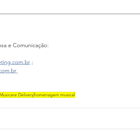
__________________________________________________
nsa e Comunicação: 
ting.com.br
 ; 
com.br 
Musicare Delivery
homenagem musical