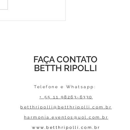
amento do Podcast
hCast: Libido Pela Vida
FAÇA CONTATO
BETTH RIPOLLI
Telefone e Whatsapp:
+ 55 11 98263-6330
betthripolli@betthripolli.com.br
harmonia.eventos@uol.com.br
www.betthripolli.com.br