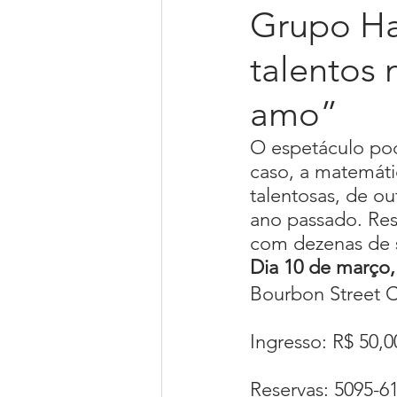
Grupo Ha
talentos
Livro Bem Viva de Corpo e Alm
amo”
Piano online
Palestrante
O espetáculo po
caso, a matemáti
talentosas, de o
ano passado. Res
com dezenas de s
Dia 10 de março,
Bourbon Street C
Ingresso: R$ 50,0
Reservas: 5095-6