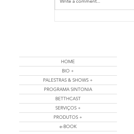
Write a comment...
Betth Ripolli: Reflexões
Inspiradoras no Posfácio de
"O Novo Ser Humano: Mais
Saúde Mental na Era Digital"
HOME
BIO +
PALESTRAS & SHOWS +
PROGRAMA SINTONIA
BETTHCAST
SERVIÇOS +
PRODUTOS +
e-BOOK