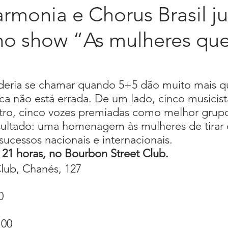
rmonia e Chorus Brasil j
 no show “As mulheres qu
a
Livro Emoções
Lançamento
Longevidade
Press Kit
Programa Sintonia
Spotify
Press rel
deria se chamar quando 5+5 dão muito mais q
ca não está errada. De um lado, cinco musicist
utro, cinco vozes premiadas como melhor grup
ultado: uma homenagem às mulheres de tirar 
ucessos nacionais e internacionais.
 21 horas, no Bourbon Street Club.
lub, Chanés, 127
0
100