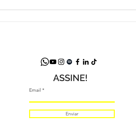
Betth Ripolli: Reflexões
Lanç
Inspiradoras no Posfácio de
Bett
"O Novo Ser Humano: Mais
Saúde Mental na Era Digital"
ASSINE!
Email
Enviar