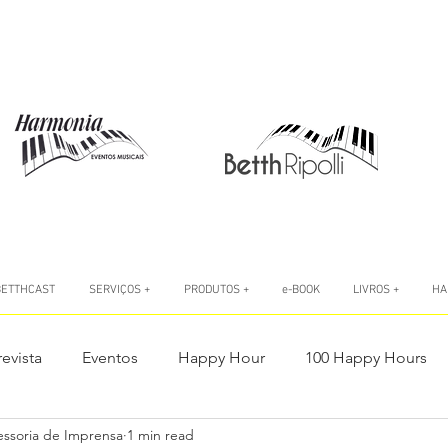
BETTHCAST
SERVIÇOS +
PRODUTOS +
e-BOOK
LIVROS +
HA
revista
Eventos
Happy Hour
100 Happy Hours
essoria de Imprensa
1 min read
o
Livro #AtitudeÉTudo
Livro A Autoconfiança