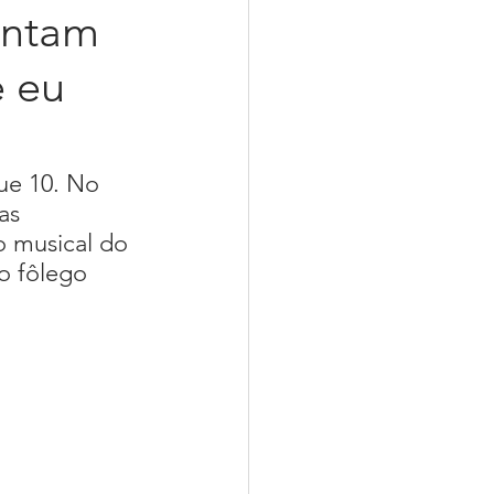
untam
e eu
Musicare
ease
Livro Sintonia
ue 10. No 
as 
o musical do 
o fôlego 