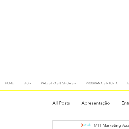
HOME
BIO +
PALESTRAS & SHOWS +
PROGRAMA SINTONIA
All Posts
Apresentação
Ent
M11 Marketing Ass
LIVES
Livro Sete Ponto Zer