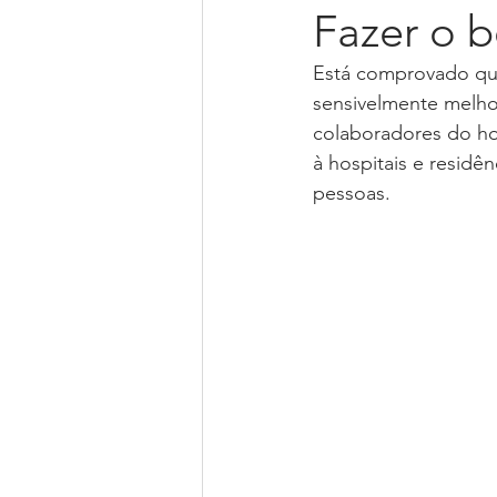
Fazer o 
Está comprovado qu
Livro Bem Viva de Corpo e Alm
sensivelmente melhor
colaboradores do ho
à hospitais e residê
Piano online
Palestrante
pessoas.