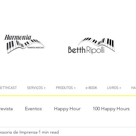
BETTHCAST
SERVIÇOS +
PRODUTOS +
e-BOOK
LIVROS +
HA
revista
Eventos
Happy Hour
100 Happy Hours
essoria de Imprensa
1 min read
o
Livro #AtitudeÉTudo
Livro A Autoconfiança