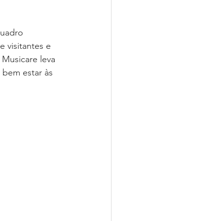
uadro 
Musicare
 visitantes e 
Musicare leva 
 bem estar às 
ease
Livro Sintonia