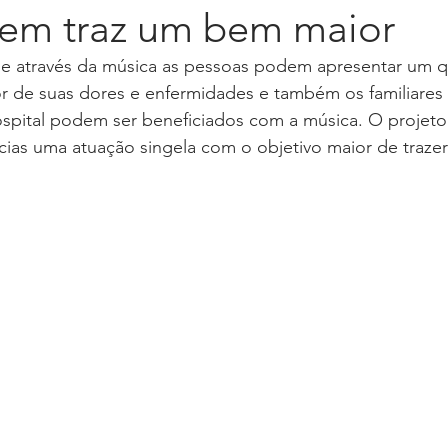
bem traz um bem maior
e através da música as pessoas podem apresentar um q
a
Livro Emoções
Lançamento
Longevidade
 de suas dores e enfermidades e também os familiares e
spital podem ser beneficiados com a música. O projeto 
ncias uma atuação singela com o objetivo maior de trazer
Press Kit
Programa Sintonia
Spotify
Press rel