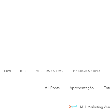
HOME
BIO +
PALESTRAS & SHOWS +
PROGRAMA SINTONIA
All Posts
Apresentação
Ent
M11 Marketing Ass
LIVES
Livro Sete Ponto Zer