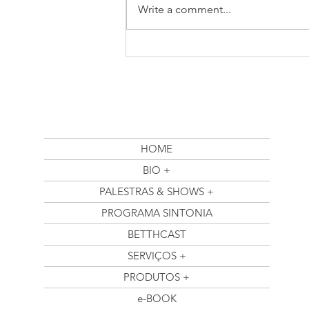
Write a comment...
Betth Ripolli: Reflexões
Inspiradoras no Posfácio de
"O Novo Ser Humano: Mais
Saúde Mental na Era Digital"
HOME
BIO +
PALESTRAS & SHOWS +
PROGRAMA SINTONIA
BETTHCAST
SERVIÇOS +
PRODUTOS +
e-BOOK