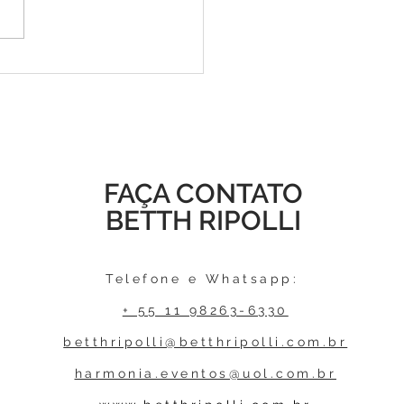
amento do Podcast
hCast: Libido Pela Vida
FAÇA CONTATO
BETTH RIPOLLI
Telefone e Whatsapp:
+ 55 11 98263-6330
betthripolli@betthripolli.com.br
harmonia.eventos@uol.com.br