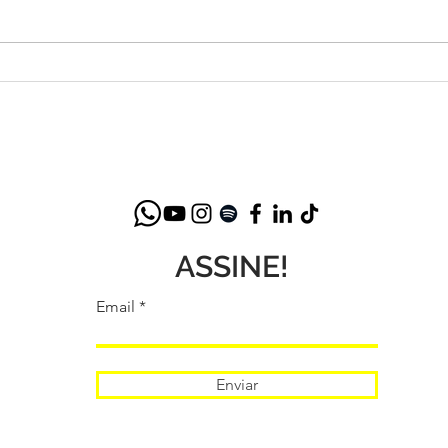
Betth Ripolli: Reflexões
Lanç
Inspiradoras no Posfácio de
Bett
"O Novo Ser Humano: Mais
Saúde Mental na Era Digital"
ASSINE!
Email
Enviar