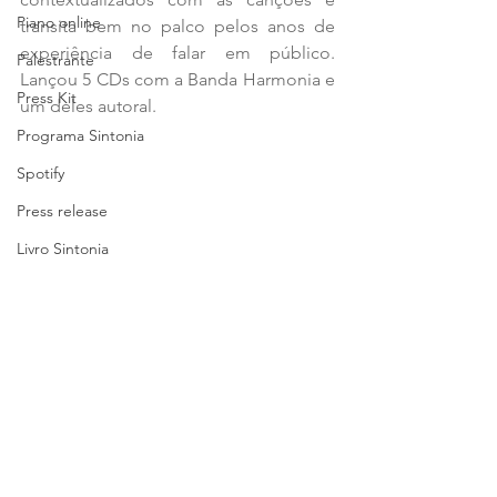
Piano online
transita bem no palco pelos anos de 
experiência de falar em público. 
Palestrante
Lançou 5 CDs com a Banda Harmonia e 
Press Kit
um deles autoral.
Programa Sintonia
Spotify
Press release
Livro Sintonia