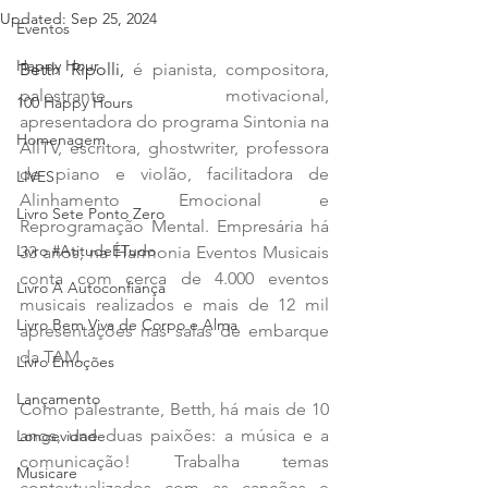
Updated:
Sep 25, 2024
Eventos
Happy Hour
Betth Ripolli, 
é pianista, compositora, 
palestrante motivacional, 
100 Happy Hours
apresentadora do programa Sintonia na 
Homenagem
AllTV, escritora, ghostwriter, professora 
de piano e violão, facilitadora de 
LIVES
Alinhamento Emocional e 
Livro Sete Ponto Zero
Reprogramação Mental. Empresária há 
Livro #AtitudeÉTudo
33 anos, na Harmonia Eventos Musicais 
conta com cerca de 4.000 eventos 
Livro A Autoconfiança
musicais realizados e mais de 12 mil 
Livro Bem Viva de Corpo e Alma
apresentações nas salas de embarque 
da TAM. 
Livro Emoções
Lançamento
Como palestrante, Betth, há mais de 10 
anos, une duas paixões: a música e a 
Longevidade
comunicação! Trabalha temas 
Musicare
contextualizados com as canções e 