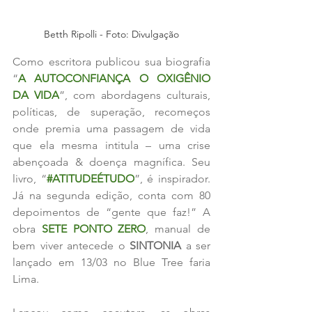
Betth Ripolli - Foto: Divulgação
Como escritora publicou sua biografia 
“
A AUTOCONFIANÇA O OXIGÊNIO 
DA VIDA
”, com abordagens culturais, 
políticas, de superação, recomeços 
onde premia uma passagem de vida 
que ela mesma intitula – uma crise 
abençoada & doença magnífica. Seu 
livro, “
#ATITUDEÉTUDO
”, é inspirador. 
Já na segunda edição, conta com 80 
depoimentos de “gente que faz!” A 
obra 
SETE PONTO ZERO
, manual de 
bem viver antecede o 
SINTONIA 
a ser 
lançado em 13/03 no Blue Tree faria 
Lima.