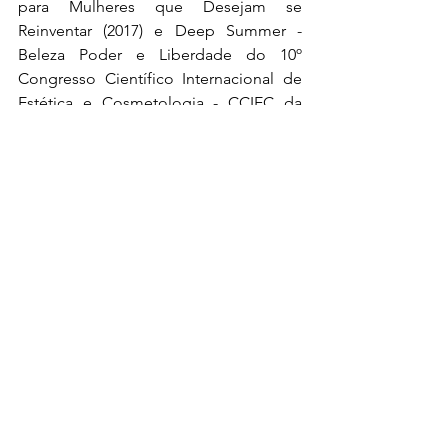
para Mulheres que Desejam se 
Reinventar (2017) e Deep Summer - 
Beleza Poder e Liberdade do 10º 
Congresso Científico Internacional de 
Estética e Cosmetologia - CCIEC da 
Beauty Fair & SPA (2015). Atua também 
como 
ghostwriter.
Gere a empresa HARMONIA EVENTOS 
MUSICAIS há 34 anos, contando com 
um casting de mais de 600 músicos, 
dos mais variados estilos e através da 
qual oferece suas palestras já vistas por 
mais de 30.000 pessoas.  É membro do 
GRUPO MULHERES DO BRASIL e do 
Grupo Ictus – ramo da Antroposofia, 
desde 1991, atua na Ekco Network, faz 
parte do Integral Woman Global e 
participa como voluntaria em ações 
sociais.É Graduada em Filosofia, 