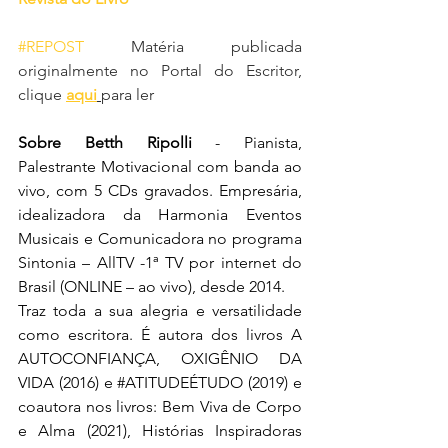
#REPOST
 Matéria publicada 
originalmente no 
Portal do Escritor, 
clique 
aqui
para ler
Sobre Betth Ripolli
 - Pianista, 
Palestrante Motivacional com banda ao 
vivo, com 5 CDs gravados. Empresária, 
idealizadora da Harmonia Eventos 
Musicais e Comunicadora no programa 
Sintonia – AllTV -1ª TV por internet do 
Brasil (ONLINE – ao vivo), desde 2014.
Traz toda a sua alegria e versatilidade 
como escritora. É autora dos livros A 
AUTOCONFIANÇA, OXIGÊNIO DA 
VIDA (2016) e 
#ATITUDEÉTUDO
 (2019) e 
coautora nos livros: Bem Viva de Corpo 
e Alma (2021), Histórias Inspiradoras 