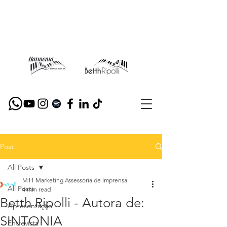
Post
All Posts
M11 Marketing Assessoria de Imprensa
All Posts
4 min read
Betth Ripolli - Autora de:
Apresentação
SINTONIA
Entrevista