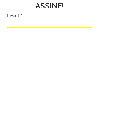
ASSINE!
Email
Enviar
Telefone e Whatsapp:
+ 55 11 98263-6330
betthripolli@betthripolli.com.
br
harmonia.eventos@uol.com.br
www.betthripolli.com.br