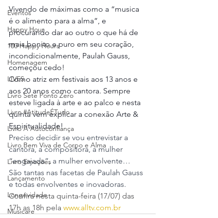
Vivendo de máximas como a “musica 
Eventos
é o alimento para a alma”, e 
Happy Hour
procurando dar ao outro o que há de 
mais bonito e puro em seu coração, 
100 Happy Hours
incondicionalmente, Paulah Gauss, 
Homenagem
começou cedo! 
LIVES
Como atriz em festivais aos 13 anos e 
aos 20 anos como cantora. Sempre 
Livro Sete Ponto Zero
esteve ligada à arte e ao palco e nesta 
Livro #AtitudeÉTudo
quinta vem explicar a conexão Arte & 
Espiritualidade!
Livro A Autoconfiança
Preciso decidir se vou entrevistar a 
Livro Bem Viva de Corpo e Alma
cantora, a compositora, a mulher 
“engajada”, a mulher envolvente… 
Livro Emoções
São tantas nas facetas de Paulah Gauss 
Lançamento
e todas envolventes e inovadoras.
Longevidade
Confira nesta quinta-feira (17/07) das 
17h as 18h pela 
www.alltv.com.br
Musicare