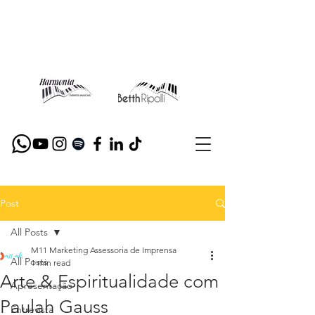
Post
All Posts
M11 Marketing Assessoria de Imprensa
All Posts
1 min read
Arte & Espiritualidade com
Apresentação
Paulah Gauss
Entrevista