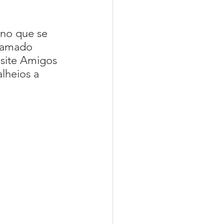
ino que se 
Musicare
hamado 
site Amigos 
lheios a 
ease
Livro Sintonia