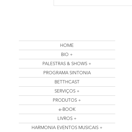
Betth Ripolli: Reflexões
Inspiradoras no Posfácio de
"O Novo Ser Humano: Mais
Saúde Mental na Era Digital"
HOME
BIO +
PALESTRAS & SHOWS +
PROGRAMA SINTONIA
BETTHCAST
SERVIÇOS +
PRODUTOS +
e-BOOK
LIVROS +
HARMONIA EVENTOS MUSICAIS +