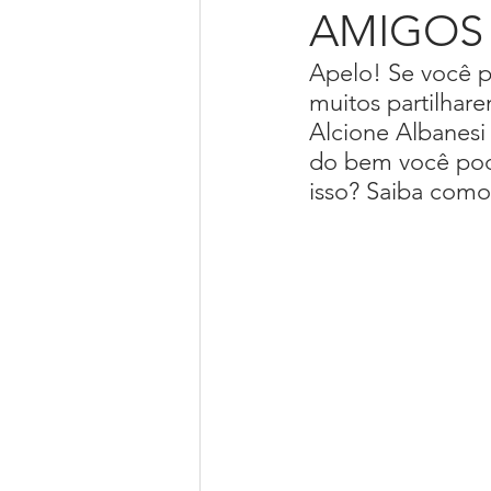
AMIGOS 
Apelo! Se você pu
Livro Bem Viva de Corpo e Alm
muitos partilhar
Alcione Albanesi
do bem você pode
Piano online
Palestrante
isso? Saiba como