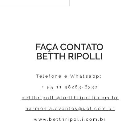
amento do Podcast
hCast: Libido Pela Vida
FAÇA CONTATO
BETTH RIPOLLI
Telefone e Whatsapp:
+ 55 11 98263-6330
betthripolli@betthripolli.com.br
harmonia.eventos@uol.com.br
www.betthripolli.com.br