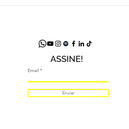
Betth Ripolli: Reflexões
Lanç
Inspiradoras no Posfácio de
Bett
"O Novo Ser Humano: Mais
Saúde Mental na Era Digital"
ASSINE!
Email
Enviar