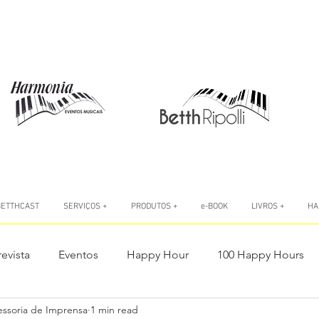
BETTHCAST
SERVIÇOS +
PRODUTOS +
e-BOOK
LIVROS +
HA
revista
Eventos
Happy Hour
100 Happy Hours
essoria de Imprensa
1 min read
o
Livro #AtitudeÉTudo
Livro A Autoconfiança