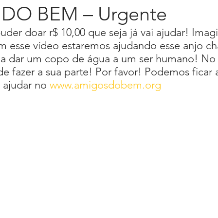
DO BEM – Urgente
der doar r$ 10,00 que seja já vai ajudar! Imag
a
Livro Emoções
Lançamento
Longevidade
em esse vídeo estaremos ajudando esse anjo c
 a dar um copo de água a um ser humano! No 
 fazer a sua parte! Por favor! Podemos ficar a
Press Kit
Programa Sintonia
Spotify
Press rel
 ajudar no 
www.amigosdobem.org