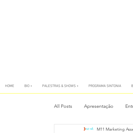
HOME
BIO +
PALESTRAS & SHOWS +
PROGRAMA SINTONIA
All Posts
Apresentação
Ent
M11 Marketing Ass
LIVES
Livro Sete Ponto Zer