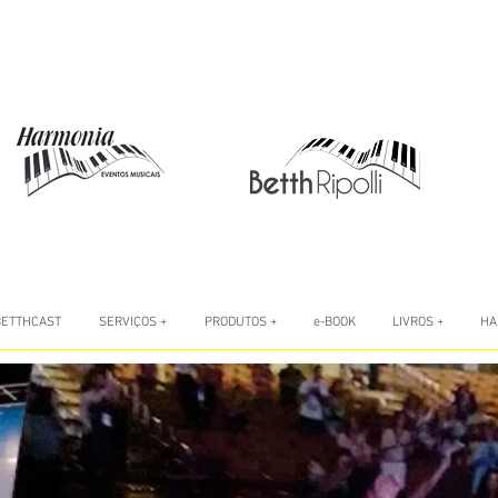
BETTHCAST
SERVIÇOS +
PRODUTOS +
e-BOOK
LIVROS +
HA