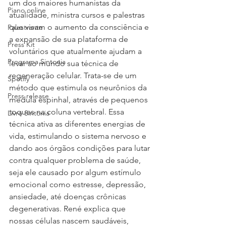
um dos maiores humanistas da 
Piano online
atualidade, ministra cursos e palestras 
que visam o aumento da consciência e 
Palestrante
a expansão de sua plataforma de 
Press Kit
voluntários que atualmente ajudam a 
Programa Sintonia
levar ao mundo sua técnica de 
regeneração celular. Trata-se de um 
Spotify
método que estimula os neurônios da 
Press release
medula espinhal, através de pequenos 
toques na coluna vertebral. Essa 
Livro Sintonia
técnica ativa as diferentes energias de 
vida, estimulando o sistema nervoso e 
dando aos órgãos condições para lutar 
contra qualquer problema de saúde, 
seja ele causado por algum estímulo 
emocional como estresse, depressão, 
ansiedade, até doenças crônicas 
degenerativas. René explica que 
nossas células nascem saudáveis, 