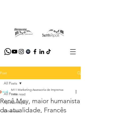
Post
All Posts
M11 Marketing Assessoria de Imprensa
All Posts
1 min read
Renê Mey, maior humanista
Apresentação
da atualidade, Francês
Entrevista