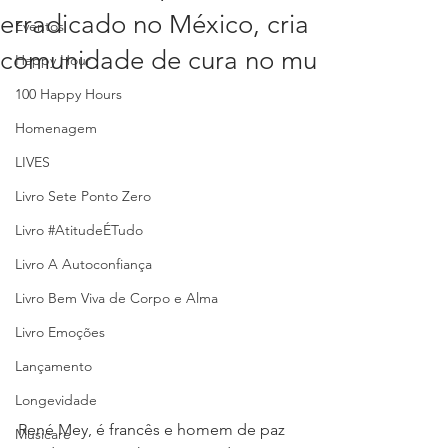
erradicado no México, cria
Eventos
comunidade de cura no mu
Happy Hour
100 Happy Hours
Homenagem
LIVES
Livro Sete Ponto Zero
Livro #AtitudeÉTudo
Livro A Autoconfiança
Livro Bem Viva de Corpo e Alma
Livro Emoções
Lançamento
Longevidade
René Mey, é francês e homem de paz 
Musicare