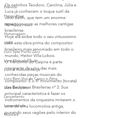
Os netinhos Teodoro, Carolina, Júlia e 
Eventos
Luca já conhecem o toque sutil da 
Happy Hour
vovó Betth, que tem um enorme 
repertório com as melhores cantigas 
100 Happy Hours
brasileiras.
Homenagem
Hoje ela exibe todo o seu virtuosismo 
LIVES
com esta obra prima do compositor 
brasileiro mais renomado em todo o 
Livro Sete Ponto Zero
mundo, Heitor Villa-Lobos.
Livro #AtitudeÉTudo
O Trenzinho do Caipira é parte 
integrante de uma das mais 
Livro A Autoconfiança
conhecidas peças musicais do 
Livro Bem Viva de Corpo e Alma
compositor. É o 4º movimento (tocata) 
das Bachianas Brasileiras nº 2. Sua 
Livro Emoções
principal característica é fazer os 
Lançamento
instrumentos da orquestra imitarem o 
Longevidade
som de uma locomotiva antiga, 
puxando seus vagões pelo interior do 
Musicare