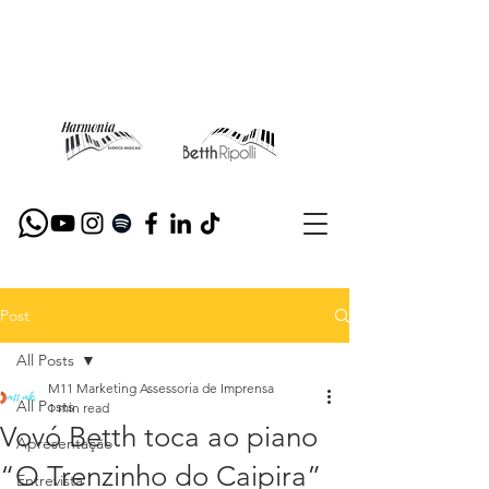
Post
All Posts
M11 Marketing Assessoria de Imprensa
All Posts
1 min read
Vovó Betth toca ao piano
Apresentação
“O Trenzinho do Caipira”
Entrevista