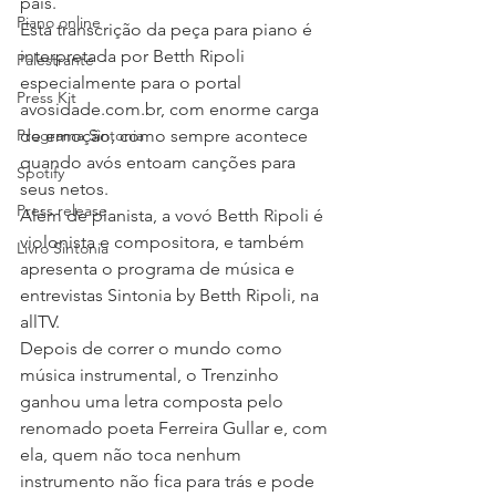
país.
Piano online
Esta transcrição da peça para piano é 
interpretada por Betth Ripoli 
Palestrante
especialmente para o portal 
Press Kit
avosidade.com.br, com enorme carga 
Programa Sintonia
de emoção, como sempre acontece 
quando avós entoam canções para 
Spotify
seus netos.
Press release
Além de pianista, a vovó Betth Ripoli é 
violonista e compositora, e também 
Livro Sintonia
apresenta o programa de música e 
entrevistas Sintonia by Betth Ripoli, na 
allTV.
Depois de correr o mundo como 
música instrumental, o Trenzinho 
ganhou uma letra composta pelo 
renomado poeta Ferreira Gullar e, com 
ela, quem não toca nenhum 
instrumento não fica para trás e pode 