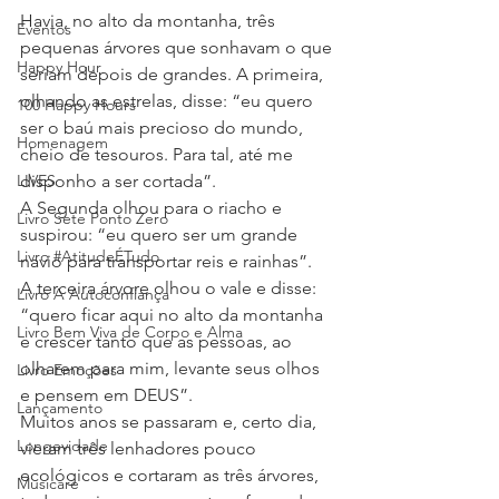
Havia, no alto da montanha, três 
Eventos
pequenas árvores que sonhavam o que 
Happy Hour
seriam depois de grandes. A primeira, 
olhando as estrelas, disse: “eu quero 
100 Happy Hours
ser o baú mais precioso do mundo, 
Homenagem
cheio de tesouros. Para tal, até me 
LIVES
disponho a ser cortada”.
A Segunda olhou para o riacho e 
Livro Sete Ponto Zero
suspirou: “eu quero ser um grande 
Livro #AtitudeÉTudo
navio para transportar reis e rainhas”.
A terceira árvore olhou o vale e disse: 
Livro A Autoconfiança
“quero ficar aqui no alto da montanha 
Livro Bem Viva de Corpo e Alma
e crescer tanto que as pessoas, ao 
olharem para mim, levante seus olhos 
Livro Emoções
e pensem em DEUS”.
Lançamento
Muitos anos se passaram e, certo dia, 
Longevidade
vieram três lenhadores pouco 
ecológicos e cortaram as três árvores, 
Musicare