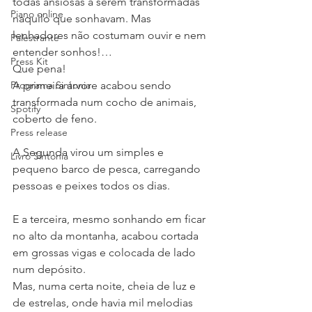
todas ansiosas a serem transformadas 
Piano online
naquilo que sonhavam. Mas 
lenhadores não costumam ouvir e nem 
Palestrante
entender sonhos!…
Press Kit
Que pena!
Programa Sintonia
A primeira árvore acabou sendo 
transformada num cocho de animais, 
Spotify
coberto de feno.
Press release
A Segunda virou um simples e 
Livro Sintonia
pequeno barco de pesca, carregando 
pessoas e peixes todos os dias.
E a terceira, mesmo sonhando em ficar 
no alto da montanha, acabou cortada 
em grossas vigas e colocada de lado 
num depósito.
Mas, numa certa noite, cheia de luz e 
de estrelas, onde havia mil melodias 