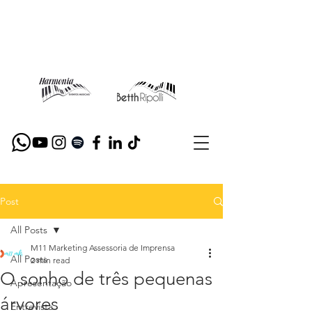
Post
All Posts
M11 Marketing Assessoria de Imprensa
All Posts
2 min read
O sonho de três pequenas
Apresentação
árvores
Entrevista