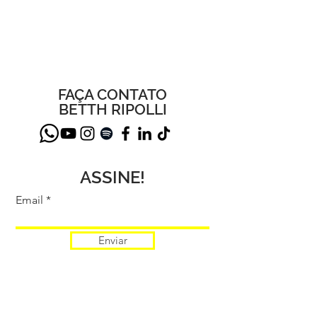
de "O Novo Ser Humano:
Vida
Mais Saúde Mental na Era
Digital"
FAÇA CONTATO
BETTH RIPOLLI
ASSINE!
Email
Enviar