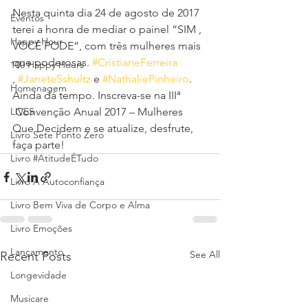
Nesta quinta dia 24 de agosto de 2017 
Eventos
terei a honra de mediar o painel “SIM , 
Happy Hour
VOCÊ PODE”, com três mulheres mais 
que poderosas. 
#CristianeFerreira
100 Happy Hours
, 
#JaneteSshultz
 e 
#NathaliePinheiro
. 
Homenagem
Ainda dá tempo. Inscreva-se na IIIª 
LIVES
 Convenção Anual 2017 – Mulheres 
Que Decidem e se atualize, desfrute, 
Livro Sete Ponto Zero
faça parte!
Livro #AtitudeÉTudo
Livro A Autoconfiança
Livro Bem Viva de Corpo e Alma
Livro Emoções
Lançamento
See All
Recent Posts
Longevidade
Musicare