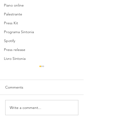
Piano online
Palestrante
Press Kit
Programa Sintonia
Spotify
Press release
Livro Sintonia
Comments
Write a comment...
Betth Ripolli: Reflexões
Lançamento do 
Inspiradoras no Posfácio
BetthCast: Libid