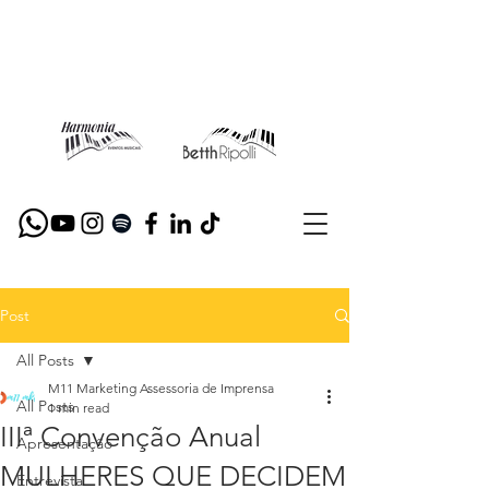
Post
All Posts
M11 Marketing Assessoria de Imprensa
All Posts
1 min read
IIIª Convenção Anual
Apresentação
MULHERES QUE DECIDEM
Entrevista