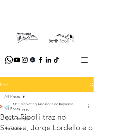
Post
All Posts
M11 Marketing Assessoria de Imprensa
All Posts
1 min read
Betth Ripolli traz no
Apresentação
Sintonia, Jorge Lordello e o
Entrevista