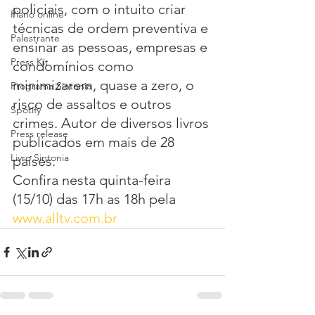
policiais, com o intuito criar 
Piano online
técnicas de ordem preventiva e 
Palestrante
ensinar as pessoas, empresas e 
Press Kit
condomínios como 
minimizarem, quase a zero, o 
Programa Sintonia
risco de assaltos e outros 
Spotify
crimes. Autor de diversos livros 
Press release
publicados em mais de 28 
Livro Sintonia
países.
Confira nesta quinta-feira 
(15/10) das 17h as 18h pela 
www.alltv.com.br