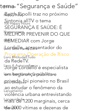
tema “Segurança e Saúde”
Eventos
Betth Ripolli traz no próximo 
Happy Hour
Sintonia allTV o tema 
100 Happy Hours
SEGURANÇA E SAÚDE: É 
Homenagem
MELHOR PREVENIR DO QUE 
REMEDIAR com Jorge 
LIVES
Lordello, apresentador do 
Livro Sete Ponto Zero
Programa Operação de Risco
Livro #AtitudeÉTudo
da RedeTV.
Livro A Autoconfiança
Jorge Lordello é especialista 
em segurança pública e 
Livro Bem Viva de Corpo e Alma
privada, foi pioneiro no Brasil 
Livro Emoções
ao estudar o fenômeno da 
Lançamento
violência urbana entrevistando 
Longevidade
mais de 1200 marginais, cerca 
de 2000 vítimas e dezenas de 
Musicare