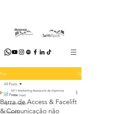
Post
All Posts
M11 Marketing Assessoria de Imprensa
All Posts
1 min read
Barra de Access & Facelift
Apresentação
& Comunicação não
Entrevista