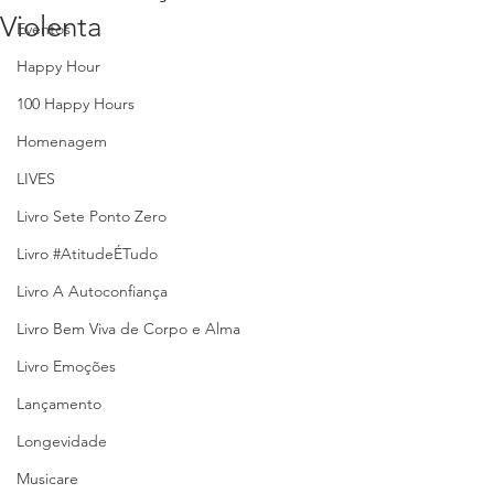
Violenta
Eventos
Happy Hour
100 Happy Hours
Homenagem
LIVES
Livro Sete Ponto Zero
Livro #AtitudeÉTudo
Livro A Autoconfiança
Livro Bem Viva de Corpo e Alma
Livro Emoções
Lançamento
Longevidade
Musicare